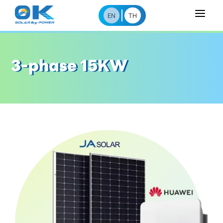
a
EN
TH
3-phase 15KW